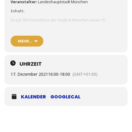
Veranstalter:
Landeshauptstadt München
Inhalt:
Im Juli 2021 beschloss der Stadtrat München einen 15-
köpfigen Klimarat einzurichten. Dieser soll Stadtrat und -
Verwaltung auf dem Weg zur Klimaneutralität bis 2035 kritisch-
konstruktiv beraten. Neben den Mitgliedern aus Politik (5) und
MEHR…
Verwaltung (2), sind auch aus Wissenschaft, Wirtschaft und
Zivilgesellschaft je drei Vertreter*innen plus
Stellvertreter*innen im Rat.
Die sechs zivilgesellschaftlichen (Stell-)Vertreter*innen sind
UHRZEIT
Dr. Kai Zosseder (Scientists for Future), Daniela Schmid
(Münchner Ernährungsrat), Sylvia Hladky (MIN-Manufaktur
17. Dezember 2021
16:00
-
18:00
(GMT+01:00)
Mobilität und Verkehr), Klara Bosch (Fridays for Future),
Hermann Hofstetter (Umweltmanagementbeauftragter des
Erzbischöflichen Ordinariats in München und vielfältig
zivilgesellschaftlich engagiert) und Stephan Mohr (Students
KALENDER
GOOGLECAL
For Future München/Netzwerk Saubere Energie München).
Mehr infos dazu:
Min organisiert Wahl für zivilgesellschafliche
Vertreter*innen im Klimarat.
Ort
: Webex
Anmeldung per Email an:
klimarat.gs@muenchen.de