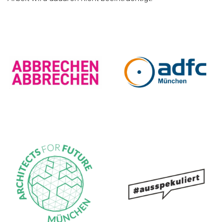
ADFC
ABBRECHEN
Kreisverband
ABBRECHEN
München e.V.
Architects for
Ausspekuliert
Future München