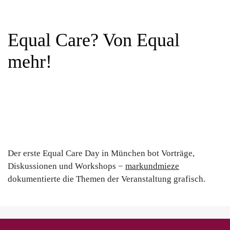
Equal Care? Von Equal
mehr!
READ
READ
READ
MORE
MORE
MORE
READ
READ
MORE
MORE
Der erste Equal Care Day in München bot Vorträge,
Diskussionen und Workshops −
markundmieze
dokumentierte die Themen der Veranstaltung grafisch.