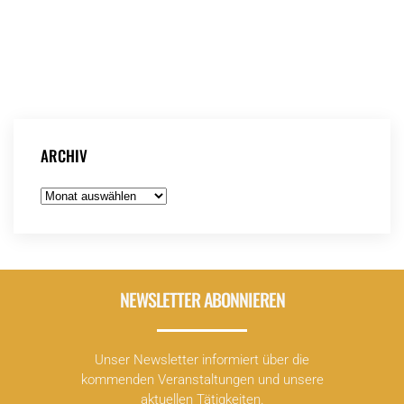
großen Transformationen unserer Zeit stellen können.
Rainald Manthe steht Ihnen für einen digitalen Workshop des
Fachverband Bürgerbeteiligung e.V. zur Verfügung. Nach
einer kurzen Einführung werden Sie die spannenden Thesen
direkt mit dem Autoren diskutieren können.
Die Anmeldung und weitere Informationen findest du
hier
.
ARCHIV
Archiv
NEWSLETTER ABONNIEREN
Unser Newsletter informiert über die
kommenden Veranstaltungen und unsere
aktuellen Tätigkeiten.