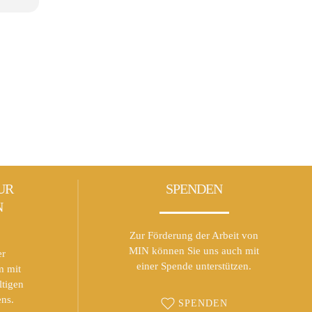
UR
SPENDEN
N
Zur Förderung der Arbeit von
MIN können Sie uns auch mit
er
einer Spende unterstützen.
m mit
ltigen
ns.
SPENDEN