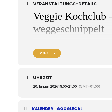
VERANSTALTUNGS-DETAILS
Veggie Kochclub –
weggeschnippelt
Wann?
2o., 27. Januar und 03. Februar
2026, 10
Wo?
Münchner Volkshochschule Stadtbereich S
MEHR…
Gemeinsam kochen macht nicht nur mehr Spaß – 
entdeckt ihr die bunte Vielfalt des Gemüsebeets
versorgt. Inspiriert vom mediterranen Lebensgef
Abwechslung und Genuss – wie würzige Wurzelg
UHRZEIT
oder süßen Apfel-Grieß-Auflauf. Fleisch lassen 
die kalte Jahreszeit trägt. Langweiliges Gemüse 
20. Januar 2026
18:00
-
21:00
(GMT+01:00)
Mehr Infos findest du
hier
.
KALENDER
GOOGLECAL