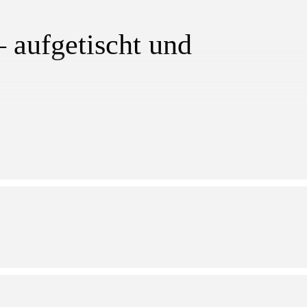
 aufgetischt und
:00 bis 13:00 Uhr
üd, Albert-Roßhaupter-Straße 8, 81369 München
es tut Körper und Seele gut! In unserem vegetarischen Kochclub
, das uns auch im Winter mit frischen, regionalen und saisonalen Zut
ühl zaubert ihr wärmende, vitaminreiche Gerichte – voller Kreativität
emüse-Minestrone mit Käseschöberl, herzhaften Steckrübengulasch
wir bewusst weg und setzen auf genussvolle Pflanzenpower, die uns d
war gestern!