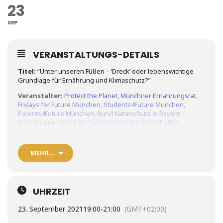
23
SEP
VERANSTALTUNGS-DETAILS
Titel:
“Unter unseren Füßen – ‘Dreck’ oder lebenswichtige
Grundlage für Ernährung und Klimaschutz?”
Veranstalter:
Protect the Planet
,
Münchner Ernährungsrat
,
Fridays for Future München
,
Students4Future München,
Parents4Future München
,
Bund Naturschutz in Bayern
Kreisgruppe München
,
forum Nachhaltig Wirtschaften
,
Greencity – der Verein
,
Münchner Initiative Nachhaltigkeit,
Kartoffelkombinat München
MEHR…
Vortragende
: Prof. Dr. Alois Heißenhuber:
Ort
: online-streaming und zugleich – wenn möglich – Corona-
gerechte Versammlung im: Münchner Zukunftssalon,
Waltherstr. 29, Rückgebäude, 2. OG
UHRZEIT
Inhalt:
23. September 2021
19:00
-
21:00
(GMT+02:00)
Wieviel „Boden“ haben wir eigentlich? Wieviel ist zur