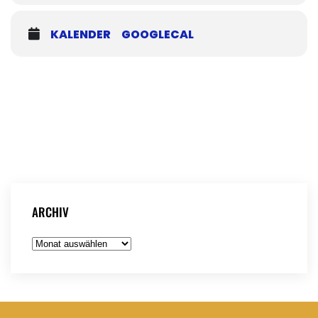
Nahrungsmittelerzeugung landwirtschaftlich (noch) nutzbar?
Wieviel davon ist durch die Klimakrise gefährdet? Boden ist
KALENDER
GOOGLECAL
wichtigster CO2-Speicher. Doch durch menschlichen Einfluss
auf die Masse und Qualität an Boden nehmen deren
Kapazitäten als notwendige CO2- Senken deutlich ab – und
umgekehrt: Etwa durch Überdüngung und Intensiv-
Landwirtschaft emittieren Böden ihrerseits zunehmend
klimaschädigendes Kohlendioxid und Lachgas, das zur
Verschärfung der Klimakrise beiträgt. Wie da rauskommen?
Anmeldung & Informationen zur Veranstaltung
findet
ihr auf der
Veranstaltungsseite von Protect the Planet
.
ARCHIV
Archiv