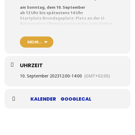
am Sonntag, dem 10. September
ab 12 Uhr bis spätestens 14 Uhr
Startplatz Brundageplatz: Platz an der U-
Bahnstation Olympiazentrum bis zum Zielort
Karolinenplatz
Am letzten Tag der IAA wird gemeinsam ab BMW, an der
MEHR…
Motorworld durch München zum Karolinenplatz geradelt!
Bitte gerne weitersagen.
Es wird noch Unterstützung in Form von Ordner*innen
gesucht, gerne melden unter: info@bn-muenchen.de
UHRZEIT
10. September 2023
12:00
-
14:00
(GMT+02:00)
KALENDER
GOOGLECAL