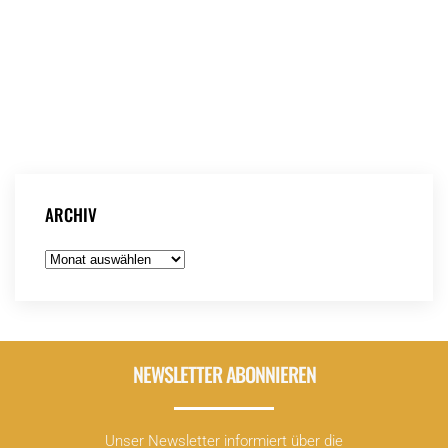
Ludwig-Maximilians-Universität. Moderiert wird die Runde von
Marianne Pfaffinger. Im Anschluss an die Gesprächsrunde
können die Zuhörer*innen Fragen stellen und Anregungen
geben.
Weitere Informationen und einen Online-Link findest du
hier
.
ARCHIV
Archiv
NEWSLETTER ABONNIEREN
Unser Newsletter informiert über die