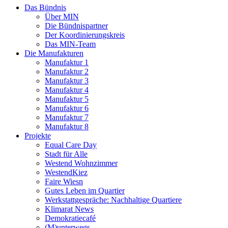
Das Bündnis
Über MIN
Die Bündnispartner
Der Koordinierungskreis
Das MIN-Team
Die Manufakturen
Manufaktur 1
Manufaktur 2
Manufaktur 3
Manufaktur 4
Manufaktur 5
Manufaktur 6
Manufaktur 7
Manufaktur 8
Projekte
Equal Care Day
Stadt für Alle
Westend Wohnzimmer
WestendKiez
Faire Wiesn
Gutes Leben im Quartier
Werkstattgespräche: Nachhaltige Quartiere
Klimarat News
Demokratiecafé
(M)unterwegs