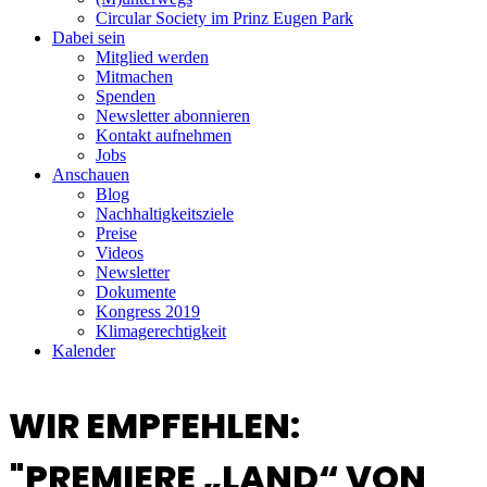
Circular Society im Prinz Eugen Park
Dabei sein
Mitglied werden
Mitmachen
Spenden
Newsletter abonnieren
Kontakt aufnehmen
Jobs
Anschauen
Blog
Nachhaltigkeitsziele
Preise
Videos
Newsletter
Dokumente
Kongress 2019
Klimagerechtigkeit
Kalender
WIR EMPFEHLEN:
"PREMIERE „LAND“ VON