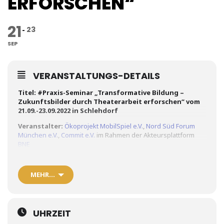
ERFORSCHEN“"
21
23
SEP
VERANSTALTUNGS-DETAILS
Titel:
#Praxis-Seminar „Transformative Bildung –
Zukunftsbilder durch Theaterarbeit erforschen“ vom
21.09.-23.09.2022 in Schlehdorf
Veranstalter:
Ökoprojekt MobilSpiel e.V.
,
Nord Süd Forum
München e.V.
,
Commit e.V.
im Rahmen der Akteursplattform
BNE
Ort:
Kloster Gut Schlehdorf
, Kirchstraße 15, 82444 Schlehdorf
MEHR…
Inhalt
:
Zukunft begegnet uns sowohl in erschreckenden Prognosen
als auch in hoffnungsvollen Gestaltungsmöglichkeiten.
Bildung für nachhaltige Entwicklung, Umweltbildung und
UHRZEIT
Globales Lernen beziehen sich direkt und indirekt auf eine