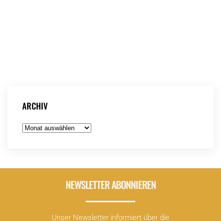
Wir sind an drei Tagen mit unserer mobilen Oase auf
Rädern an verschiedenen Orten in der Stadt unterwegs.
Mit Facts zu Grünflächen – Klima – Gerechtigkeit und
mit Stadtkarten für gemeinsames kritisches Kartieren
unterwegs.
Weitere Infos:
https://klimaherbst.de/veranstaltung/mobile-stadtoase-
2/
ARCHIV
Archiv
NEWSLETTER ABONNIEREN
Unser Newsletter informiert über die