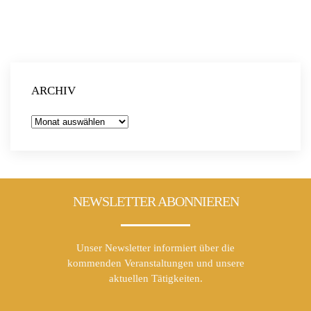
um Klimagerechtigkeit, Migrationsbewegungen,
Menschen- und Frauenrechte und vieles mehr. Darüber
hinaus stellen Vertreter*innen der Initiativen in einer
Informationsveranstaltung aktuelle Wahlen und deren
Ergebnisse aus mehreren Ländern Lateinamerikas vor
und tauschen ihre Einschätzungen aus.
ARCHIV
Weitere Infos und Anmeldung gibt es hier!
Archiv
NEWSLETTER ABONNIEREN
Unser Newsletter informiert über die
kommenden Veranstaltungen und unsere
aktuellen Tätigkeiten.