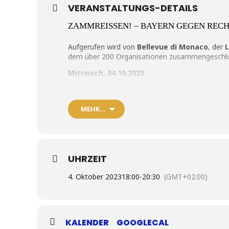
VERANSTALTUNGS-DETAILS
ZAMMREISSEN! – BAYERN GEGEN REC
Aufgerufen wird von
Bellevue di Monaco
, der
L
dem über 200 Organisationen zusammengeschlo
Mittwoch, 04.10.2023
18:00 bis 20:30 Uhr
Max-Joseph-Platz, München
MEHR…
Auf der Bühne werden unter anderem dabei sein
Spider Murphy Gang
LaBrassBanda
UHRZEIT
Wellbrüder aus’m Biermoos
4. Oktober 2023
18:00
-
20:30
(GMT+02:00)
Dreiviertelblut
Prof. Ursula Münch
Luise Kinseher
KALENDER
GOOGLECAL
Maxi Schafroth