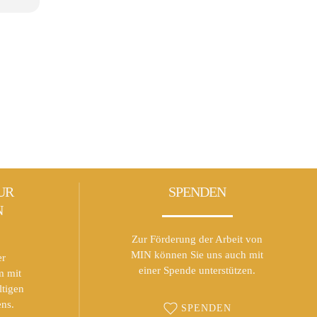
UR
SPENDEN
N
Zur Förderung der Arbeit von
MIN können Sie uns auch mit
er
einer Spende unterstützen.
m mit
ltigen
ns.
SPENDEN