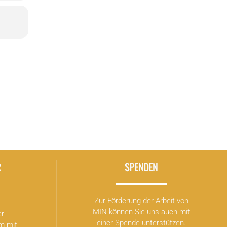
R
SPENDEN
Zur Förderung der Arbeit von
MIN können Sie uns auch mit
er
einer Spende unterstützen.
m mit