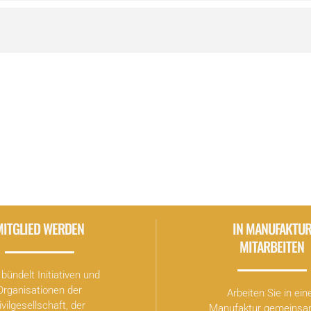
MITGLIED WERDEN
IN MANUFAKTU
MITARBEITEN
bündelt Initiativen und
Organisationen der
Arbeiten Sie in ein
ivilgesellschaft, der
Manufaktur gemeinsa