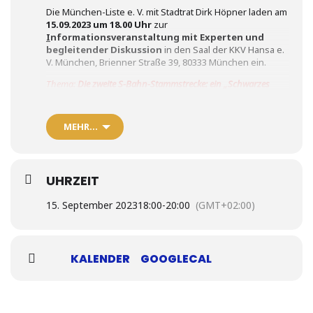
Die München-Liste e. V. mit Stadtrat Dirk Höpner laden am
15.09.2023 um 18.00 Uhr
zur
I
nformationsveranstaltung mit Experten und
begleitender Diskussion
in den Saal der KKV Hansa e.
V. München, Brienner Straße 39, 80333 München ein.
Thema:
Die zweite S-Bahn-Stammstrecke: ein „Schwarzes
Loch“ für München
Mehr Infos
hier
MEHR…
Anmeldungen an
info@muenchen-liste.de
UHRZEIT
15. September 2023
18:00
-
20:00
(GMT+02:00)
KALENDER
GOOGLECAL