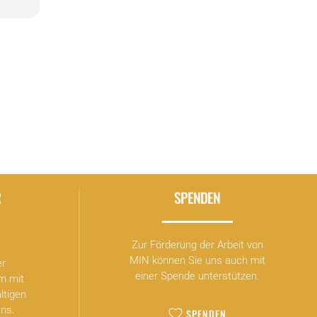
R
SPENDEN
Zur Förderung der Arbeit von
MIN können Sie uns auch mit
er
einer Spende unterstützen.
m mit
ltigen
ns.
SPENDEN