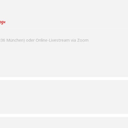
ng«
0336 München) oder Online-Livestream via Zoom
nd Friedensforschung:
ent im Ukraine-Krieg«
ührender Vorstand Nuclear Free Future Foundation, Projektleiter
ektmanagerin für Westafrika, Co-Redakteurin Uranatlas
hitchiyat, zum Uranbergbau in Niger
elbach-Umwelt-Stiftung, oekom e.V., Nuclear Free Future Foundation,