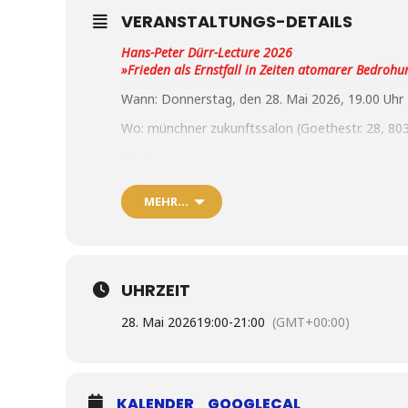
VERANSTALTUNGS-DETAILS
Hans-Peter Dürr-Lecture 2026
»Frieden als Ernstfall in Zeiten atomarer Bedrohu
Wann: Donnerstag, den 28. Mai 2026, 19.00 Uhr
Wo: münchner zukunftssalon (Goethestr. 28, 8
Vortrag
Dr. Sascha Hach
, Leibniz-Institut für Konflikt- u
»
Nukleare Eskalation und De-Eskalationsmanagem
MEHR…
Podiumsdiskussion
Dr. Sascha Hach
und
Dr. Horst Hamm
, Geschäftsf
Uranatlas
Moderiert von
UHRZEIT
Franza Drechsel
, Rosa-Luxemburg-Stiftung, Proj
Videobeitrag
28. Mai 2026
19:00
-
21:00
(GMT+00:00)
Attaher Amoumoun
, Generalsekretär von ADD Tc
Anmeldung und weitere Infos
hier
Veranstalter: Global Challenges Network e.V., S
KALENDER
GOOGLECAL