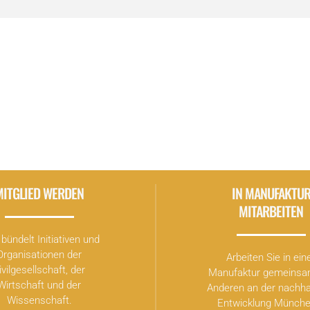
MITGLIED WERDEN
IN MANUFAKTU
MITARBEITEN
bündelt Initiativen und
Organisationen der
Arbeiten Sie in ein
ivilgesellschaft, der
Manufaktur gemeinsa
Wirtschaft und der
Anderen an der nachha
Wissenschaft.
Entwicklung Münche