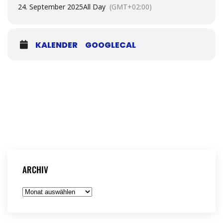
Arbeitsweise der Münchner Stadtverwaltung während der NS-
24. September 2025
All Day
(GMT+02:00)
Diktatur und gehen der Frage nach Loyalität,
Handlungsspielräumen und Verantwortung nach. Welche
Rolle spielten unterschiedliche Ämter und Institutionen bei
der Ausgrenzung und Verfolgung? Welche
KALENDER
GOOGLECAL
Handlungsspielräume gab es? Wie setzte sich die
Stadtgesellschaft mit ihrer Vergangenheit auseinander?
Das Anmeldeformular sowie weitere Infos findest du
hier
.
ARCHIV
Archiv