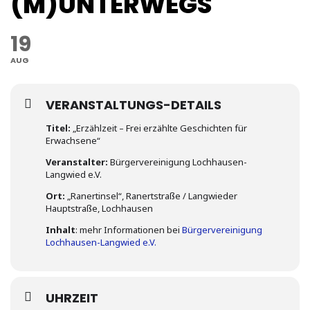
(M)UNTERWEGS
19
AUG
VERANSTALTUNGS-DETAILS
Titel:
„Erzählzeit – Frei erzählte Geschichten für
Erwachsene“
Veranstalter:
Bürgervereinigung Lochhausen-
Langwied e.V.
Ort:
„Ranertinsel“, Ranertstraße / Langwieder
Hauptstraße, Lochhausen
Inhalt
: mehr Informationen bei
Bürgervereinigung
Lochhausen-Langwied e.V.
UHRZEIT