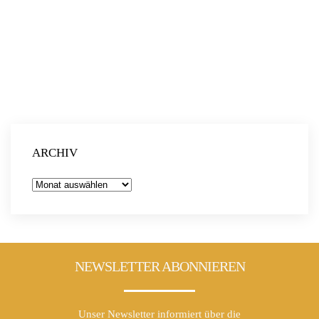
Martin Zerta
ist bei der Ludwig-Bölkow-Systemtechnik
GmbH als Senior Berater seit 2002 tätig. Schwerpunkte
seiner Arbeit umfassen Wasserstoff und erneuerbare
Energiesysteme sowie die Erstellung regionaler und
kommunaler Energiekonzepte, Strategien und
Roadmaps.
Mehr Infos und die Anmeldung findest du
hier
.
ARCHIV
Archiv
NEWSLETTER ABONNIEREN
Unser Newsletter informiert über die