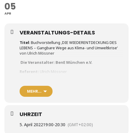
05
APR
VERANSTALTUNGS-DETAILS
Titel
: Buchvorstellung ‚DIE WIEDERENTDECKUNG DES
LEBENS – Gangbare Wege aus Klima- und Umweltkrise‘
von Ulrich Mössner
Die Veranstalter: BenE München e.V.
Referent:
Ulrich Mössner
Ort:
Zoom-online
Inhalt
:
MEHR…
Die Klimakrise ist ein untrüglicher Beleg: Wir bedrohen
unsere eigenen Lebensgrundlagen, sind aber ganz
offensichtlich nicht in der Lage, daran etwas
UHRZEIT
Grundlegendes zu verändern. Offenbar hat sich unser
Bewusstsein im Verlauf unserer Evolution und
5. April 2022
19:00
-
20:30
(GMT+02:00)
Technologieentwicklung so weit vom Leben auf der Erde
abgespalten, dass uns dessen Bedrohung gar nicht