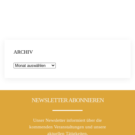
Teilnehmenden überschritten. Auch in Deutschland
nimmt das Spiel rasant an Fahrt auf und immer mehr
Menschen machen mit.
Bring doch am besten noch einen Freund oder eine
Freundin mit. Dann könnt ihr euch hinterher über das
Erlebte austauschen und vielleicht gemeinsam ins
Handeln kommen.
Da dies der Auftakt für einen regelmäßigen Klimatreff in
ARCHIV
Schwabing ist, nutzen wir die Frage nach dem Handeln,
welche Themen euch für die nächsten Termine
Archiv
interessieren. Aber keine Angst – wenn du nur einmalig
beim Klima Puzzle dabei sein willst, bist du auch herzlich
willkommen
Die Anmeldung und weitere Informationen findest Du
NEWSLETTER ABONNIEREN
hier
!
Unser Newsletter informiert über die
kommenden Veranstaltungen und unsere
aktuellen Tätigkeiten.