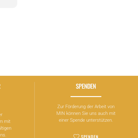
14,
10
Gs“
R
SPENDEN
Zur Förderung der Arbeit von
MIN können Sie uns auch mit
er
einer Spende unterstützen.
m mit
ltigen
ns.
SPENDEN