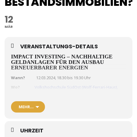
BESTANDSIMMOBILIEN?
12
MÄR
VERANSTALTUNGS-DETAILS
IMPACT INVESTING – NACHHALTIGE
GELDANLAGEN FÜR DEN AUSBAU
ERNEUERBARER ENERGIEN
Wann?
12.03.2024, 18.30 bis 19.30 Uhr
Wo?
Volkshochschule SüdOst (Wolf-Ferrari-Haus),
Rathausplatz 2, 85521 Ottobrunn
Anmeldung?
https://www.vhs-
MEHR…
suedost.de/service/kurssuche/kurs/Energetische+Gebaeude
sanierung+Was+tun+bei+BestandsimmobilienEUR/241-11780
Kosten?
kostenfrei
UHRZEIT