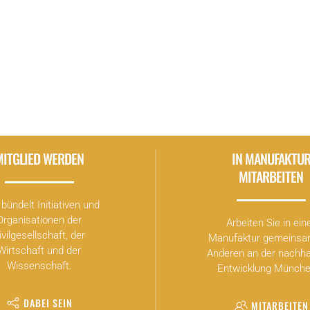
MITGLIED WERDEN
IN MANUFAKTU
MITARBEITEN
bündelt Initiativen und
Organisationen der
Arbeiten Sie in ein
ivilgesellschaft, der
Manufaktur gemeinsa
Wirtschaft und der
Anderen an der nachha
Wissenschaft.
Entwicklung Münche
DABEI SEIN
MITARBEITEN