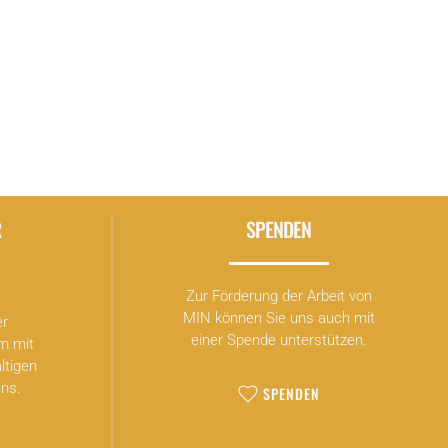
R
SPENDEN
Zur Förderung der Arbeit von
MIN können Sie uns auch mit
er
einer Spende unterstützen.
m mit
ltigen
ns.
SPENDEN