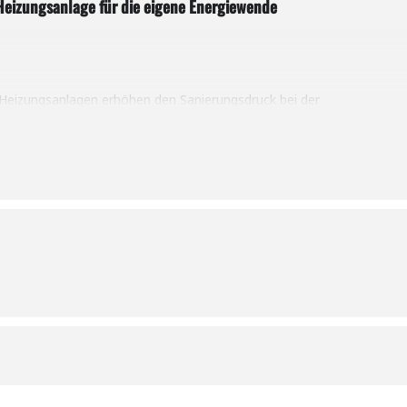
Heizungsanlage für die eigene Energiewende
Heizungsanlagen erhöhen den Sanierungsdruck bei der
eizungsanlage im Bestand ist aktuell jedoch die Unsicherheit groß.
stehen vor der Frage, welches Heizungssystem gewählt werden sol
erater – stellt technische Möglichkeiten für eine Sanierung im Best
n.
 findest du
hier
.