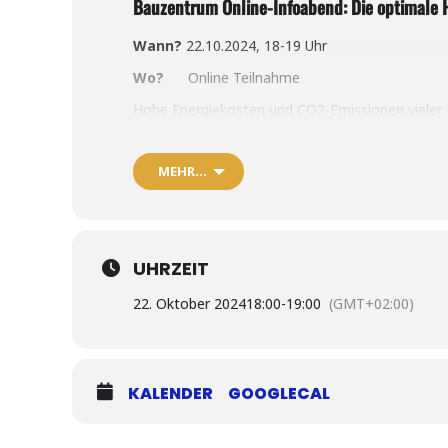
Bauzentrum Online-Infoabend: Die optimale 
Wann?
22.10.2024, 18-19 Uhr
Wo?
Online Teilnahme
Hohe Energiekosten und CO2-Emissionen vieler 
Wärmeversorgung. Bei der Planung einer neuen H
Besonders Eigentümer*innen von Wohngebäuden 
Gerhard Schmid – Diplom-Ingenieur und Energieb
MEHR…
vor, damit die eigene Energiewende gelingen kan
Die Anmeldung und weitere Informationen
UHRZEIT
22. Oktober 2024
18:00
-
19:00
(GMT+02:00)
KALENDER
GOOGLECAL