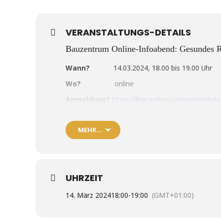
VERANSTALTUNGS-DETAILS
Bauzentrum Online-Infoabend: Gesundes 
Wann?
14.03.2024, 18.00 bis 19.00 Uhr
Wo?
online
Anmeldung?
https://lhm.webex.com/weblink/
Kosten?
kostenfrei
MEHR…
GESUNDES RAUMKLIMA MIT LEH
Alle Online-Veranstaltungen vom Bauzentrum M
UHRZEIT
Referentin:
Pamela Jentner
, Diplom-Biologin
Nachhaltiges Bauen, ökologische Baustoffe und
14. März 2024
18:00
-
19:00
(GMT+01:00)
Lehm und Kalk spielen dabei eine entscheidende 
positivem Feuchteausgleichsverhalten nehmen L