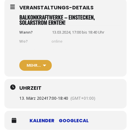
VERANSTALTUNGS-DETAILS
BALKONKRAFTWERKE – EINSTECKEN,
SOLARSTROM ERNTEN!
Wann?
13.03.2024, 17:00 bis 18:40 Uhr
Wo?
online
Kosten?
kostenlos
Anmeldung?
https://join.next.edudip.com/de/webinar/basis-
MEHR…
beratung-balkon-pv/1971981
Veranstalter?
Solar2023 e.V.
UHRZEIT
Mehr Infos?
https://solar2030.de/event/balkonkraftwerke-
13. März 2024
17:00
-
18:40
(GMT+01:00)
einstecken-solarstrom-ernten/
KALENDER
GOOGLECAL
Balkonkraftwekre –