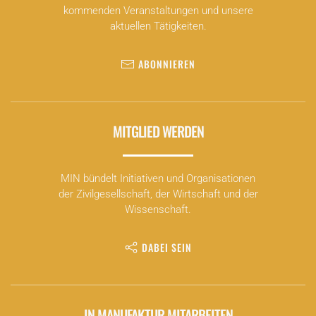
Solaranlagen – auch Stecker-Solargeräte genannt –
kommenden Veranstaltungen und unsere
findet online statt. Sie erfahren zunächst im Rahmen
aktuellen Tätigkeiten.
eines Kurzvortrags alles Wissenswerte zum Thema
und können im Anschluss Ihre Fragen stellen.
Ein
Informationsblatt finden Sie hier.
Darin haben wir
ABONNIEREN
die wichtigsten Hinweise und Links für Sie
zusammengefasst. Zudem finden Sie
hier unser
ImpulsE-Info-Heft zum Thema „Stecker-
Solaranlagen“
.
MITGLIED WERDEN
MIN bündelt Initiativen und Organisationen
der Zivilgesellschaft, der Wirtschaft und der
Wissenschaft.
DABEI SEIN
IN MANUFAKTUR MITARBEITEN