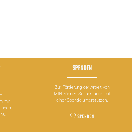
R
SPENDEN
Zur Förderung der Arbeit von
MIN können Sie uns auch mit
er
einer Spende unterstützen.
m mit
ltigen
ns.
SPENDEN