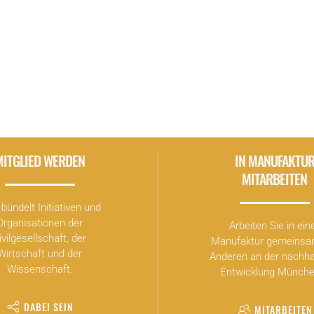
wir gerne mit Ihnen diskutieren.
r-naturvertraeglich-und-in-buergerhand/
MITGLIED WERDEN
IN MANUFAKTU
MITARBEITEN
bündelt Initiativen und
Organisationen der
Arbeiten Sie in ein
ivilgesellschaft, der
Manufaktur gemeinsa
Wirtschaft und der
Anderen an der nachha
Wissenschaft.
Entwicklung Münche
DABEI SEIN
MITARBEITEN