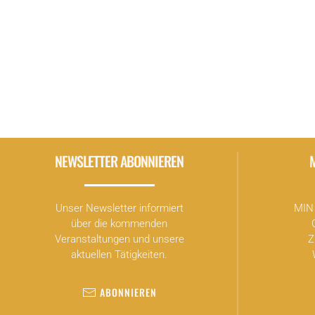
der „Bürgerenergie vor Ort“ existieren, möchten 
Anmeldung erforderlich unter:
https://bn-muenchen.de/events/windkraft-ja-abe
NEWSLETTER ABONNIEREN
Unser Newsletter informiert
MIN 
über die kommenden
Veranstaltungen und unsere
Z
aktuellen Tätigkeiten.
ABONNIEREN