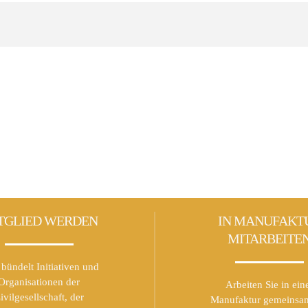
TGLIED WERDEN
IN MANUFAKT
MITARBEITE
bündelt Initiativen und
Organisationen der
Arbeiten Sie in ein
ivilgesellschaft, der
Manufaktur gemeinsa