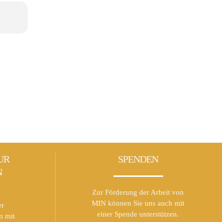
UR
SPENDEN
N
Zur Förderung der Arbeit von
MIN können Sie uns auch mit
er
einer Spende unterstützen.
m mit