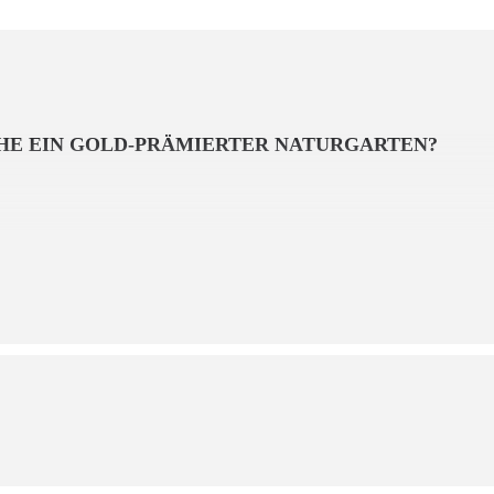
CHE EIN GOLD-PRÄMIERTER NATURGARTEN?
erstr. 270 b
, hat aus 100 qm monotonem Kurzrasen mit Thuja-Hecke in Nordhes
tet, Schritt für Schritt, ohne großes Portemonnaie oder Hausgärtner
otoapparat begleitet – ebenso die kunterbunten tierischen Besucher
ubenschwänzchen.
s mit auf die Reise, gibt uns Einblicke und Tipps zum Nachmachen u