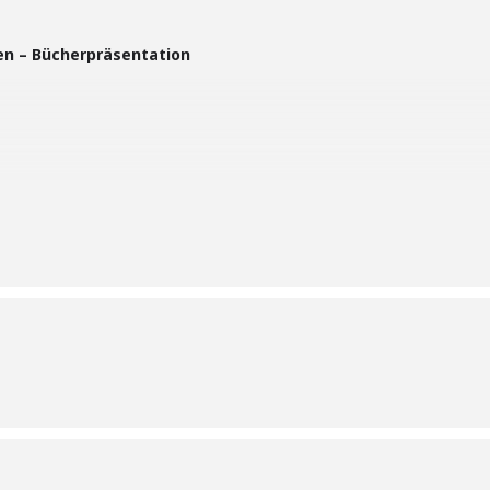
en – Bücherpräsentation
traße vom 8. Juli bis Mitte September werden vor Ort viele
 Parkplätzen stattfinden.
tadtbibliothek München stellt Bücher zum Thema Nachhaltigkeit vor.
n Nachbar*innen, deiner Yogagruppe oder für ein Picknick vorbeikom
 einen lebendigen Ort!