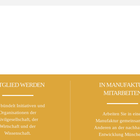
TGLIED WERDEN
IN MANUFAKT
MITARBEITE
bündelt Initiativen und
Organisationen der
Arbeiten Sie in ein
ivilgesellschaft, der
Manufaktur gemeinsa
Wirtschaft und der
Anderen an der nachha
Wissenschaft.
Entwicklung Münche