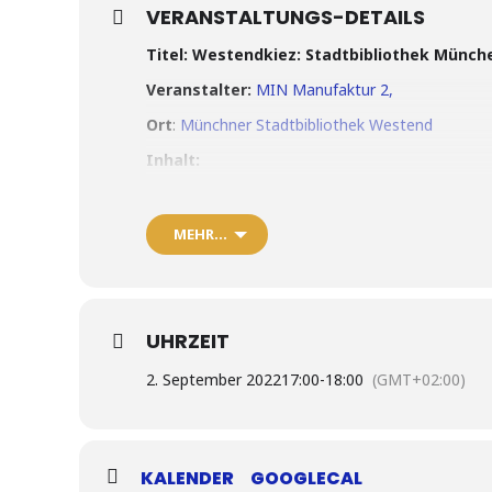
VERANSTALTUNGS-DETAILS
Titel: Westendkiez: Stadtbibliothek Münch
Veranstalter:
MIN Manufaktur 2,
Ort
:
Münchner Stadtbibliothek Westend
Inhalt:
Während unseres Sommerexperiment Schießstätts
Veranstaltungen auf den freien und begrünten 40
MEHR…
Bücherpräsentation:
Eine Mitarbeiterin der S
Komm gerne vorbei am 02. September!
Dein Platz:
Auch du kannst jederzeit mit deine
und diesen Platz bespielen.
Wir freuen uns auf
UHRZEIT
2. September 2022
17:00
-
18:00
(GMT+02:00)
KALENDER
GOOGLECAL