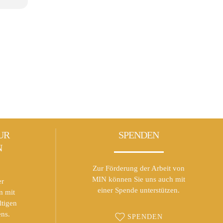
UR
SPENDEN
N
Zur Förderung der Arbeit von
MIN können Sie uns auch mit
er
einer Spende unterstützen.
m mit
ltigen
ns.
SPENDEN