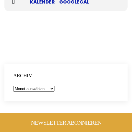
KALENDER
GOOGLECAL
für Kinder ab 4 Jahren
Dein Platz:
Auch du kannst jederzeit mit deinen
Nachbar*innen, deiner Yogagruppe oder für ein Picknick
vorbeikommen und diesen Platz bespielen.
Wir freuen
uns auf einen lebendigen Ort!
ARCHIV
Archiv
NEWSLETTER ABONNIEREN