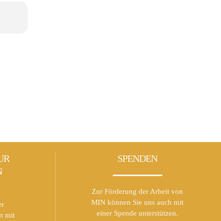
n.
UR
SPENDEN
N
Zur Förderung der Arbeit von
MIN können Sie uns auch mit
er
einer Spende unterstützen.
m mit