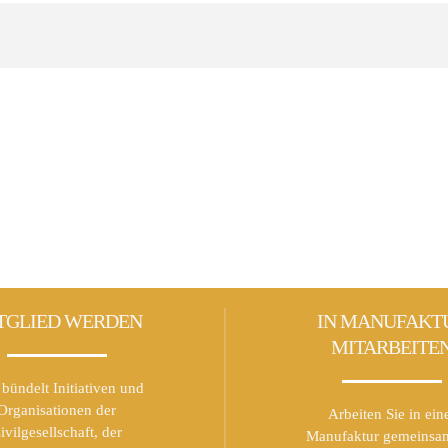
r für die Folgegenerationen lebenswürdigen Welt getan werden kan
n jeweiligen Portfolios drin ist: Genau das wird
Thomas Grimm
–
und Vermögensplanung seit 24 Jahren – sehr praxisnah tun!
staltungs-Homepage
.
TGLIED WERDEN
IN MANUFAKT
MITARBEITE
bündelt Initiativen und
Organisationen der
Arbeiten Sie in ein
ivilgesellschaft, der
Manufaktur gemeinsa