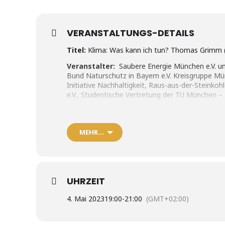
VERANSTALTUNGS-DETAILS
Titel:
Klima: Was kann ich tun? Thomas Grimm (E
Veranstalter:
Saubere Energie München e.V. un
Bund Naturschutz in Bayern e.V. Kreisgruppe Mü
Initiative Nachhaltigkeit, Raus-aus-der-Steink
e.V., Studentische Vertretung der TU München –
Ort:
Münchner Zukunftssalon
Waltherstr. 29, M
Youtubekanal
MEHR…
Inhalt
:
„Nachhaltig“, „ESG“, „klimafreundlich“ sind die 
vielfach aber nichts als professionelles Greenwas
„Klima: Was kann ich tun?“ Mal schauen, ob meine
UHRZEIT
mein Geld zukunftsfähig anlegen kann: Nicht et
Industrien finanzieren, sondern bei vertrauenswu
4. Mai 2023
19:00
-
21:00
(GMT+02:00)
Maximum an Rendite meinen).
Vermögensberater und Banken sind gefragt mit 