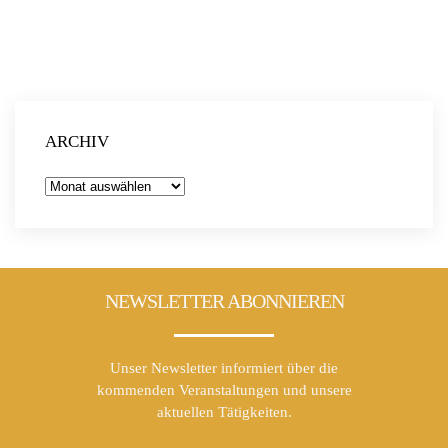
Solar2030 e.V. hilft Dir unabhängig, ohne finanzielle
Interessen und erklärt, was Du bei Deiner persönlichen
Energiewende beachten solltest.
Weitere Infos findest Du unter ebenfalls unter dem o. g.
Link.
ARCHIV
Archiv
NEWSLETTER ABONNIEREN
Unser Newsletter informiert über die
kommenden Veranstaltungen und unsere
aktuellen Tätigkeiten.