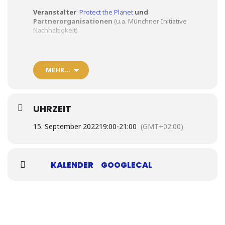
Veranstalter
:
Protect the Planet
und
Partnerorganisationen
(u.a. Münchner Initiative
Nachhaltigkeit)
Ort:
Hybrid Veranstaltung im Münchner Zukunfssalon
und parallel online
MEHR…
Inhalt
:
2013 hat der Dt. Wetterdienst einen Bericht erstellt über
die „Hitzeinsel“ München. Die Prognose ließ eine
Temperatursteigerung in den nächsten 40 Jahren von 2 –
UHRZEIT
4 Grad (!!) erkennen. Aktuelle Messungen zeigen
zunehmende Jahrestemperaturen: 2018 war das wärmste
15. September 2022
19:00
-
21:00
(GMT+02:00)
Jahr und +1,9°C wärmer als der Durchschnitt. Die Zahl der
Hitzetage (über 30°C) hat deutlich zugenommen; diverse
Wärme-Rekordjahre liegen in diesem Jahrhundert (2003
bzw. 2018). Der kühlende Alpen-Wind schwächt sich ab.
KALENDER
GOOGLECAL
Gudrun Mühlbacher, Leiterin des DWD München, stellt –
zur fachlichen Eröffnung hin zum „Klimaherbst“ – die
Klima-Fakten für München dar.
Anmeldung und weitere Infos:
Auf der
Veranstaltungsseite von Protect the Planet
!