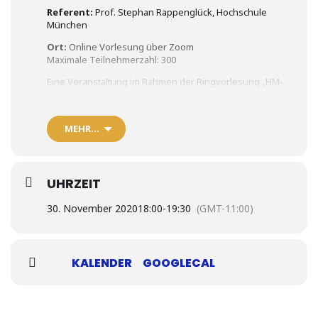
Referent:
Prof. Stephan Rappenglück, Hochschule
München
Ort:
Online Vorlesung über Zoom
Maximale Teilnehmerzahl: 300
Eine Veranstaltung im Rahmen der Ringvorlesung „HM-
Lectures for Future – Wissenschaft, Technik,
Gesellschaft“ im Wintersemester 2020/21 der Hochschule
München.
MEHR…
Zugangslink:
https://tinyurl.com/HM-ForFuture
Zoom-Meeting ID: 947 3715 4657
Passwort: 631 726
UHRZEIT
Quelle und weitere Infos:
https://www.hm.edu/allgemein/aktuelles/veranstaltunge
30. November 2020
18:00
-
19:30
(GMT-11:00)
n
KALENDER
GOOGLECAL