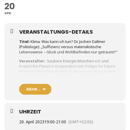
20
APR
VERANSTALTUNGS-DETAILS
Titel:
Klima: Was kann ich tun? Dr. Jochen Dallmer
(Politologe): „Suffizienz versus materialistische
Lebensweise – Glück und Wohlbefinden nur geträumt?“
Veranstalter:
Saubere Energie München e.V. und
Protect the Planet in Kooperation mit: Fridays for Future
München, Bund Naturschutz in Bayern e.V. Kreisgruppe
München, forum Nachhaltig Wirtschaften, Greencity – der
Verein, Münchner Initiative Nachhaltigkeit, Raus-aus-der-
Steinkohle München, Fossil Free München,
MEHR…
Scientists4Future München, oekom e.V., Studentische
Vertretung der TU München – Referat für Umwelt
Ort:
Münchner Zukunftssalon
Waltherstr. 29, München
UHRZEIT
Inhalt
:
20. April 2023
19:00
-
21:00
(GMT+02:00)
„
Klimafreundlicher Wohlstand für alle!
“ –
ausgeträumt! Oder ausgeträumt? Diesem „?“ geht der