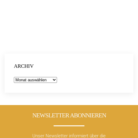
weitere Informationen:
https://filme.kinofreund.com/f/plastic-fantastic
PLASTIC FANTASTIC
ARCHIV
Archiv
NEWSLETTER ABONNIEREN
Unser Newsletter informiert über die