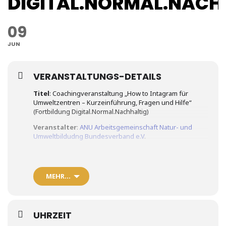
DIGITAL.NORMAL.NACH
09
JUN
VERANSTALTUNGS-DETAILS
Titel
: Coachingveranstaltung „How to Intagram für
Umweltzentren – Kurzeinführung, Fragen und Hilfe“
(Fortbildung Digital.Normal.Nachhaltig)
Veranstalter
:
ANU Arbeitsgemeinschaft Natur- und
Umweltbildudng Bundesverband e.V
.
Referent*innen:
Julia Pesch (ANU Bundesverband e.V.),
N.N.
MEHR…
Ort:
Online
Inhalt:
Instagram in der eigenen (Bildungs-) Arbeit zu nutzen –
UHRZEIT
das stellt viele BNE-Multiplikator*innen vor