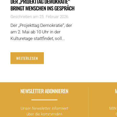
DER „PROJEKTTAG DEMOKRATIE“
BRINGT MENSCHEN INS GESPRÄCH
Geschrieben am
25. Februar 2026
.
Der „Projekttag Demokratie“, der
am 2. Mai ab 10 Uhr in der
Kulturetage stattfindet, soll...
WEITERLESEN
NEWSLETTER ABONNIEREN
Unser Newsletter informiert
MIN 
über die kommenden