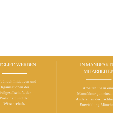
TGLIED WERDEN
IN MANUFAKT
MITARBEITE
bündelt Initiativen und
Organisationen der
Arbeiten Sie in ein
ivilgesellschaft, der
Manufaktur gemeinsa
Wirtschaft und der
Anderen an der nachha
Wissenschaft.
Entwicklung Münche