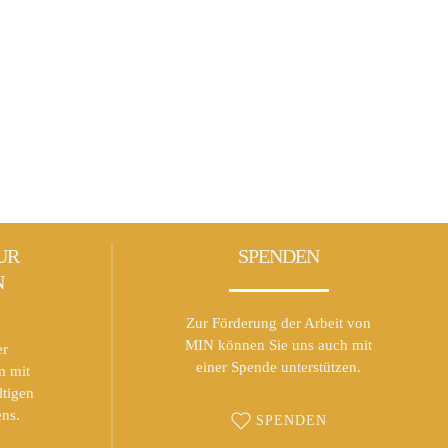
UR
SPENDEN
N
Zur Förderung der Arbeit von
MIN können Sie uns auch mit
er
einer Spende unterstützen.
m mit
ltigen
ns.
SPENDEN