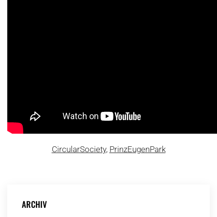
CircularSociety
,
PrinzEugenPark
ARCHIV