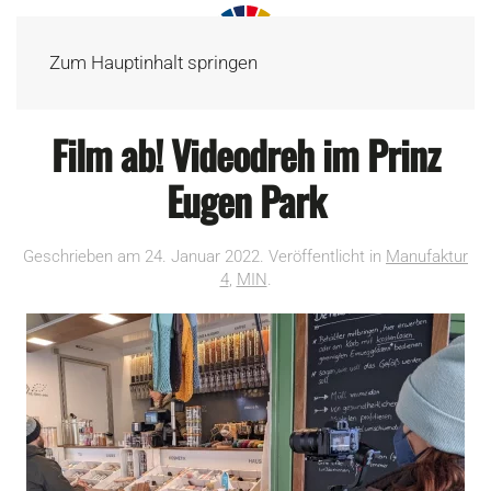
Zum Hauptinhalt springen
Film ab! Videodreh im Prinz
Eugen Park
Geschrieben am
24. Januar 2022
. Veröffentlicht in
Manufaktur
4
,
MIN
.