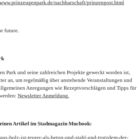
//www.prinzeugenpark.de/nachbarschaft/prinzenpost.html
r future.
rk
gen Park und seine zahlreichen Projekte geweckt worden ist,
ter an, um regelmäßig über anstehende Veranstaltungen und
 allgemeinen Anregungen wie Rezeptvorschlägen und Tipps für
 werden:
Newsletter Anmeldung.
 einen Artikel im Stadmagazin Mucbook:
s-holz-ist-teurer-als-beton-und-stahl-und-trotzdem-der-