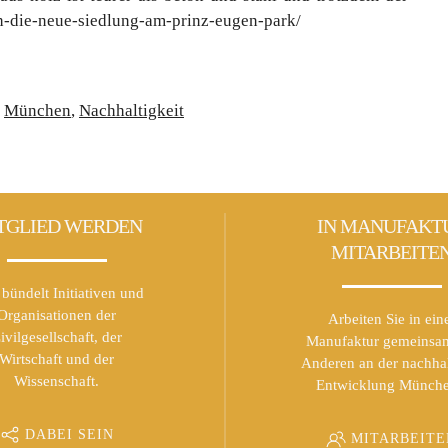
h-die-neue-siedlung-am-prinz-eugen-park/
München
,
Nachhaltigkeit
TGLIED WERDEN
IN MANUFAKT
MITARBEITE
bündelt Initiativen und
Organisationen der
Arbeiten Sie in ein
ivilgesellschaft, der
Manufaktur gemeinsa
Wirtschaft und der
Anderen an der nachha
Wissenschaft.
Entwicklung Münche
DABEI SEIN
MITARBEITE