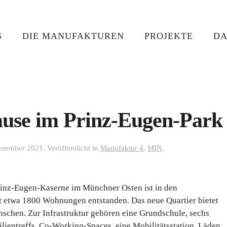
S
DIE MANUFAKTUREN
PROJEKTE
DA
use im Prinz-Eugen-Park
ezember 2021
. Veröffentlicht in
Manufaktur 4
,
MIN
.
inz-Eugen-Kaserne im Münchner Osten ist in den
t etwa 1800 Wohnungen entstanden. Das neue Quartier bietet
chen. Zur Infrastruktur gehören eine Grundschule, sechs
ilientreffs, Co-Working-Spaces, eine Mobilitätsstation, Läden