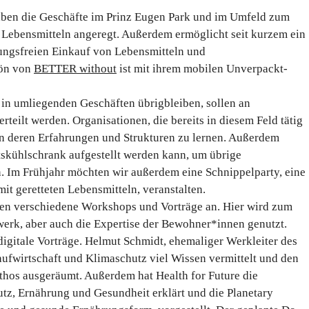
ben die Geschäfte im Prinz Eugen Park und im Umfeld zum
Lebensmitteln angeregt. Außerdem ermöglicht seit kurzem ein
ngsfreien Einkauf von Lebensmitteln und
hön von
BETTER without
ist mit ihrem mobilen Unverpackt-
 in umliegenden Geschäften übrigbleiben, sollen an
rteilt werden. Organisationen, die bereits in diesem Feld tätig
on deren Erfahrungen und Strukturen zu lernen. Außerdem
tskühlschrank aufgestellt werden kann, um übrige
n. Im Frühjahr möchten wir außerdem eine Schnippelparty, eine
t geretteten Lebensmitteln, veranstalten.
ten verschiedene Workshops und Vorträge an. Hier wird zum
rk, aber auch die Expertise der Bewohner*innen genutzt.
 digitale Vorträge. Helmut Schmidt, ehemaliger Werkleiter des
ufwirtschaft und Klimaschutz viel Wissen vermittelt und den
hos ausgeräumt. Außerdem hat Health for Future die
, Ernährung und Gesundheit erklärt und die Planetary