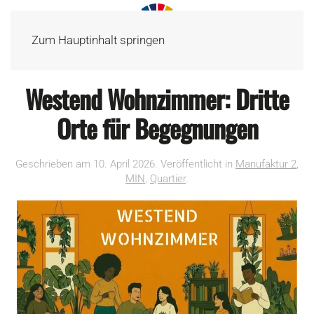
Zum Hauptinhalt springen
Westend Wohnzimmer: Dritte
Orte für Begegnungen
Geschrieben am
10. April 2026
. Veröffentlicht in
Manufaktur 2
,
MIN
,
Quartier
.