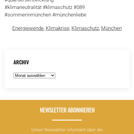
#klimaneutralität #klimaschutz #089
#sommerinmünchen #münchenliebe
Energiewende
,
Klimakrise
,
Klimaschutz
,
München
ARCHIV
Archiv
NEWSLETTER ABONNIEREN
Unser Newsletter informiert über die