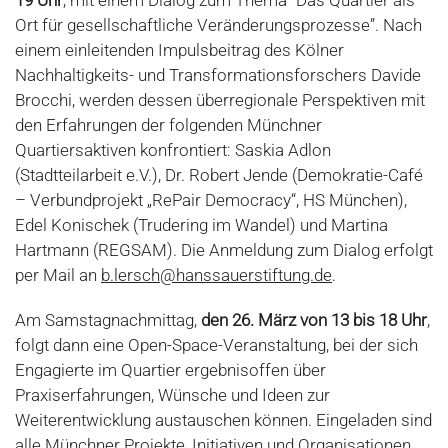
19 Uhr
, mit einem Dialog zum Thema “Das Quartier als
Ort für gesellschaftliche Veränderungsprozesse”. Nach
einem einleitenden Impulsbeitrag des Kölner
Nachhaltigkeits- und Transformationsforschers Davide
Brocchi, werden dessen überregionale Perspektiven mit
den Erfahrungen der folgenden Münchner
Quartiersaktiven konfrontiert: Saskia Adlon
(Stadtteilarbeit e.V.), Dr. Robert Jende (Demokratie-Café
– Verbundprojekt „RePair Democracy“, HS München),
Edel Konischek (Trudering im Wandel) und Martina
Hartmann (REGSAM). Die Anmeldung zum Dialog erfolgt
per Mail an
b.lersch@hanssauerstiftung.de
.
Am Samstagnachmittag,
den
26. März von 13 bis 18 Uhr
,
folgt dann eine Open-Space-Veranstaltung, bei der sich
Engagierte im Quartier ergebnisoffen über
Praxiserfahrungen, Wünsche und Ideen zur
Weiterentwicklung austauschen können. Eingeladen sind
alle Münchner Projekte, Initiativen und Organisationen,