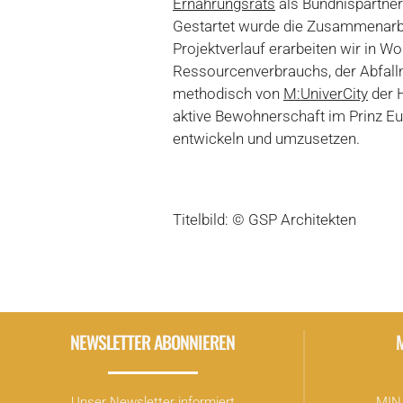
Ernährungsrats
als Bündnispartner
Gestartet wurde die Zusammenarbei
Projektverlauf erarbeiten wir in W
Ressourcenverbrauchs, der Abfal
methodisch von
M:UniverCity
der H
aktive Bewohnerschaft im Prinz Eu
entwickeln und umzusetzen.
Titelbild: © GSP Architekten
NEWSLETTER ABONNIEREN
Unser Newsletter informiert
MIN 