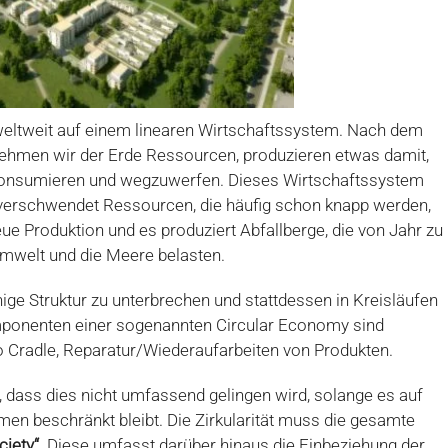
 weltweit auf einem linearen Wirtschaftssystem. Nach dem
ehmen wir der Erde Ressourcen, produzieren etwas damit,
konsumieren und wegzuwerfen. Dieses Wirtschaftssystem
s verschwendet Ressourcen, die häufig schon knapp werden,
e Produktion und es produziert Abfallberge, die von Jahr zu
Umwelt und die Meere belasten.
ige Struktur zu unterbrechen und stattdessen in Kreisläufen
ponenten einer sogenannten Circular Economy sind
to Cradle, Reparatur/Wiederaufarbeiten von Produkten.
n, dass dies nicht umfassend gelingen wird, solange es auf
men beschränkt bleibt. Die Zirkularität muss die gesamte
ciety“
. Diese umfasst darüber hinaus die Einbeziehung der