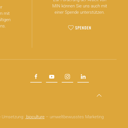
MIN können Sie uns auch mit
er
einer Spende unterstützen.
m mit
ltigen
ns.
SPENDEN
he Umsetzung:
bioculture
– umweltbewusstes Marketing