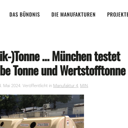
DAS BÜNDNIS
DIE MANUFAKTUREN
PROJEKT
stik-)Tonne … München testet
lbe Tonne und Wertstofftonne
4. Mai 2024
. Veröffentlicht in
Manufaktur 4
,
MIN
.