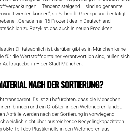
toffverpackungen – Tendenz steigend – sind so genannte
 recycelt werden können“, so Schmidt. Greenpeace bestätigt
sebene. „Gerade mal
16 Prozent des in Deutschland
atsächlich zu Rezyklat, das auch in neuen Produkten
astikmüll tatsächlich ist, darüber gibt es in München keine
 für die Wertstoffcontainer verantwortlich sind, hüllen sich
r Auftraggeberin – der Stadt München.
MATERIAL NACH DER SORTIERUNG?
ht transparent. Es ist zu befürchten, dass die Menschen
ainern bringen und ein Großteil in den Weltmeeren landet.
lten Abfälle werden nach der Sortierung in vorwiegend
nachweislich nicht über ausreichende Recyclingkapazitäten
 größte Teil des Plastikmülls in den Weltmeeren aus