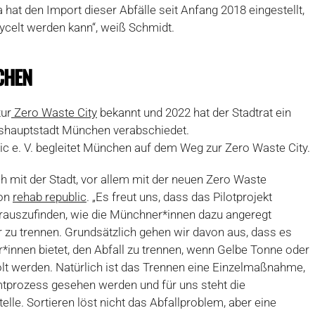
hat den Import dieser Abfälle seit Anfang 2018 eingestellt,
cycelt werden kann“, weiß Schmidt.
CHEN
zur
Zero Waste City
bekannt und 2022 hat der Stadtrat ein
shauptstadt München verabschiedet.
ic e. V. begleitet München auf dem Weg zur Zero Waste City.
h mit der Stadt, vor allem mit der neuen Zero Waste
von
rehab republic
. „Es freut uns, dass das Pilotprojekt
 herauszufinden, wie die Münchner*innen dazu angeregt
r zu trennen. Grundsätzlich gehen wir davon aus, dass es
r*innen bietet, den Abfall zu trennen, wenn Gelbe Tonne oder
olt werden. Natürlich ist das Trennen eine Einzelmaßnahme,
prozess gesehen werden und für uns steht die
elle. Sortieren löst nicht das Abfallproblem, aber eine