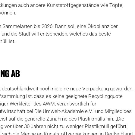
ckungen auch andere Kunststoffgegenstände wie Töpfe,
 können.
 Sammelarten bis 2026. Dann soll eine Ökobilanz der
 und die Stadt will entscheiden, welches das beste
ll ist.
ING AB
st deutschlandweit noch nie eine neue Verpackung geworden.
fsammlung ist, dass es keine geeignete Recyclingquote
iger Werkleiter des AWM, verantwortlich für
wirtschaft bei Die Umwelt-Akademie e.V. und Mitglied des
st auf die generelle Zunahme des Plastikmülls hin. „Die
g vor über 30 Jahren nicht zu weniger Plastikmüll geführt.
hat sich die Menge an Kunststoffverpackungen in Deutschland