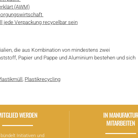
erklärt (AWM)
sorgungswirtschaft
l jede Verpackung recycelbar sein
alien, die aus Kombination von mindestens zwei
ststoff, Papier und Pappe und Aluminium bestehen und sich
lastikmüll
,
Plastikrecycling
MITGLIED WERDEN
IN MANUFAKTU
MITARBEITEN
bündelt Initiativen und