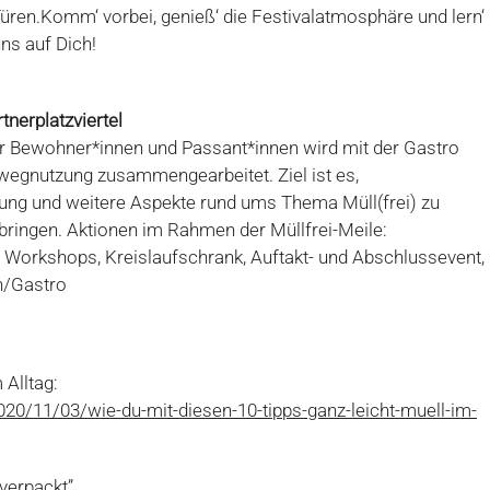
Türen.
Komm‘ vorbei, genieß‘ die Festivalatmosphäre und lern‘
ns auf Dich!
tnerplatzviertel
 Bewohner*innen und Passant*innen wird mit der Gastro
gnutzung zusammengearbeitet. Ziel ist es,
ung und weitere Aspekte rund ums Thema Müll(frei) zu
 bringen. Aktionen im Rahmen der Müllfrei-Meile:
, Workshops, Kreislaufschrank, Auftakt- und Abschlussevent,
n/Gastro
 Alltag:
20/11/03/wie-du-mit-diesen-10-tipps-ganz-leicht-muell-im-
verpackt”