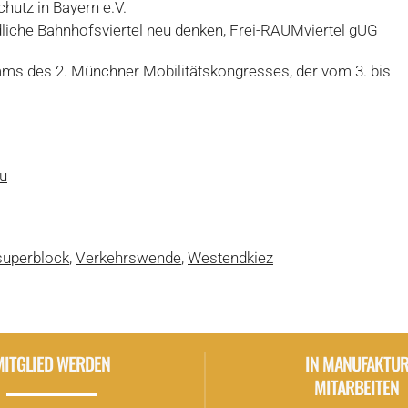
hutz in Bayern e.V.
dliche Bahnhofsviertel neu denken, Frei-RAUMviertel gUG
amms des 2. Münchner Mobilitätskongresses, der vom 3. bis
u
superblock
,
Verkehrswende
,
Westendkiez
MITGLIED WERDEN
IN MANUFAKTU
MITARBEITEN