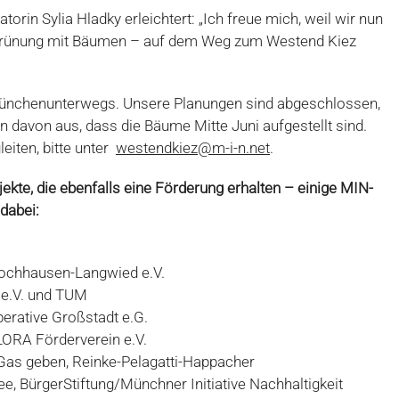
iatorin Sylia Hladky erleichtert: „Ich freue mich, weil wir nun
egrünung mit Bäumen – auf dem Weg zum Westend Kiez
münchenunterwegs. Unsere Planungen sind abgeschlossen,
en davon aus, dass die Bäume Mitte Juni aufgestellt sind.
leiten, bitte unter
westendkiez@m-i-n.net
.
jekte, die ebenfalls eine Förderung erhalten – einige MIN-
dabei:
Lochhausen-Langwied e.V.
s e.V. und TUM
perative Großstadt e.G.
LORA Förderverein e.V.
Gas geben, Reinke-Pelagatti-Happacher
 BürgerStiftung/Münchner Initiative Nachhaltigkeit