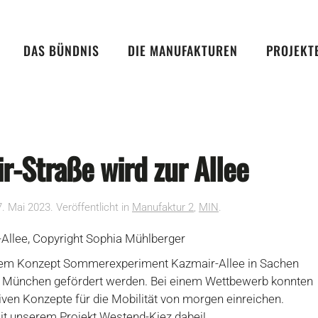
DAS BÜNDNIS
DIE MANUFAKTUREN
PROJEKT
r-Straße wird zur Allee
7. Mai 2023
. Veröffentlicht in
Manufaktur 2
,
MIN
.
erem Konzept Sommerexperiment Kazmair-Allee in Sachen
dt München gefördert werden. Bei einem Wettbewerb konnten
tiven Konzepte für die Mobilität von morgen einreichen.
mit unserem
Projekt Westend-Kiez
dabei!