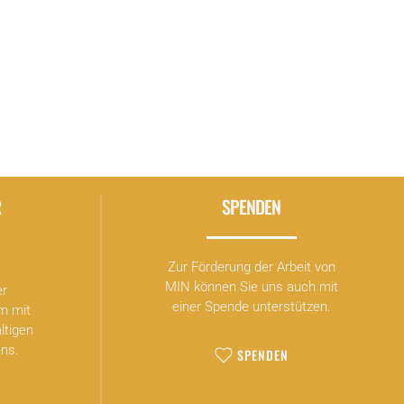
eit
 die
ie
R
SPENDEN
h
Zur Förderung der Arbeit von
MIN können Sie uns auch mit
er
einer Spende unterstützen.
m mit
ltigen
ns.
SPENDEN