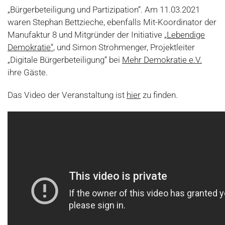
„Bürgerbeteiligung und Partizipation“. Am 11.03.2021
waren Stephan Bettzieche, ebenfalls Mit-Koordinator der
Manufaktur 8 und Mitgründer der Initiative
„Lebendige
Demokratie“
, und Simon Strohmenger, Projektleiter
„Digitale Bürgerbeteiligung“ bei
Mehr Demokratie e.V.
ihre Gäste.
Das Video der Veranstaltung ist
hier
zu finden.