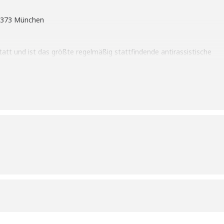
81373 München
tatt und ist das größte regelmäßig stattfindende antirassistische
vom Bayerischen Flüchtlingsrat. Die Einnahmen und Spenden kommen
.
ische Gesellschaft wollen die Veranstalter*innen in diesem Jahr gege
 und den populistischen Rechtsruck stark machen.
operation mit der Petra-Kelly-Stiftung und der Rosa-Luxemburg-Stift