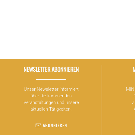
Kranhalle:
GÜNDALEIN & ESC RILLA (München)
BÄRAH & ADDIG (München)
JENNY PEPPS (Berlin)
PLACID PIXIE (Berlin/ München)
HANNA NOIR (Hamburg)
TYM (Stuttgart)
DJ: DIE TEKTONISCHE PLATTENVERSCHIEBUNG
Mehr Informationen
auf der
Veranstaltungsse
NEWSLETTER ABONNIEREN
Unser Newsletter informiert
MIN 
über die kommenden
Veranstaltungen und unsere
Z
aktuellen Tätigkeiten.
ABONNIEREN