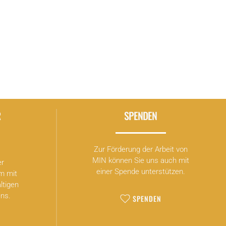
R
SPENDEN
Zur Förderung der Arbeit von
MIN können Sie uns auch mit
er
einer Spende unterstützen.
m mit
ltigen
ns.
SPENDEN