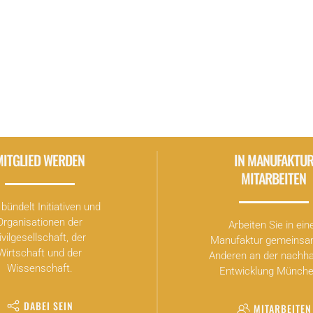
 (München)
ite
.
MITGLIED WERDEN
IN MANUFAKTU
MITARBEITEN
bündelt Initiativen und
Organisationen der
Arbeiten Sie in ein
ivilgesellschaft, der
Manufaktur gemeinsa
Wirtschaft und der
Anderen an der nachha
Wissenschaft.
Entwicklung Münche
DABEI SEIN
MITARBEITEN